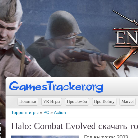
Новинки
VR Игры
Про Зомби
Про Войну
Marvel
Торрент игры
»
PC
»
Action
Halo: Combat Evolved скачать т
Год выпуска: 2003