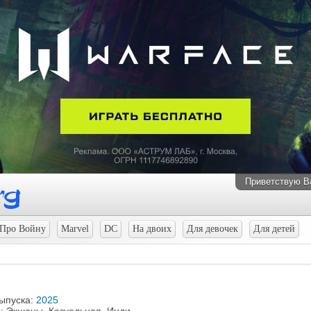
Приветствую В
Про Войну
Marvel
DC
На двоих
Для девочек
Для детей
выпуска:
2025