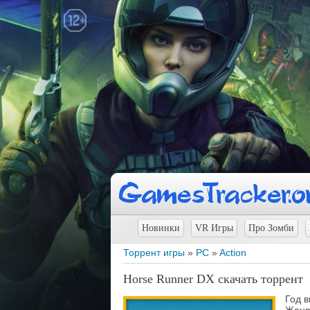
Новинки
VR Игры
Про Зомби
Торрент игры
»
PC
»
Action
Horse Runner DX скачать торрент
Год 