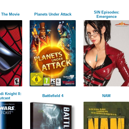
SIN Episodes:
: The Movie
Planets Under Attack
Emergence
di Knight II:
Battlefield 4
NAM
utcast