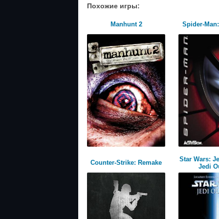
Похожие игры:
Manhunt 2
Spider-Man
Star Wars: Je
Counter-Strike: Remake
Jedi O