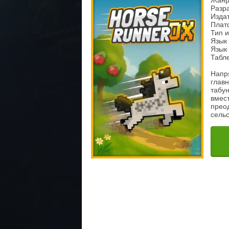
Жанр
Разр
Изда
Плат
Тип 
Язык
Язык 
Таблe
Напр
глав
табун
вмес
прео
сель