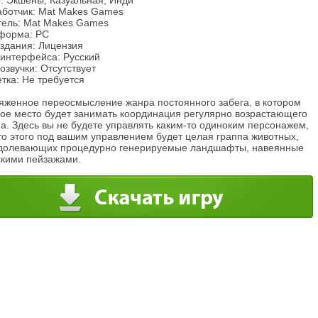
: Экшены, Казуальная, Инди
аботчик: Mat Makes Games
тель: Mat Makes Games
форма: PC
издания: Лицензия
 интерфейса: Русский
озвучки: Отсутствует
тка: Не требуется
яженное переосмысление жанра постоянного забега, в котором
ное место будет занимать координация регулярно возрастающего
а. Здесь вы не будете управлять каким-то одиноким персонажем,
то этого под вашим управлением будет целая граппа животных,
долевающих процедурно генерируемые ландшафты, навеянные
скими пейзажами.