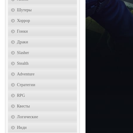
Шутеры
Хоррор
Гонки
Драки
Slasher
Stealth
Adventure
Стратегии
RPG
Квесты
Логические
Инди