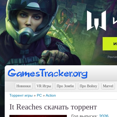
Новинки
VR Игры
Про Зомби
Про Войну
Marvel
Торрент игры
»
PC
»
Action
It Reaches скачать торрент
Год выпуска:
2026