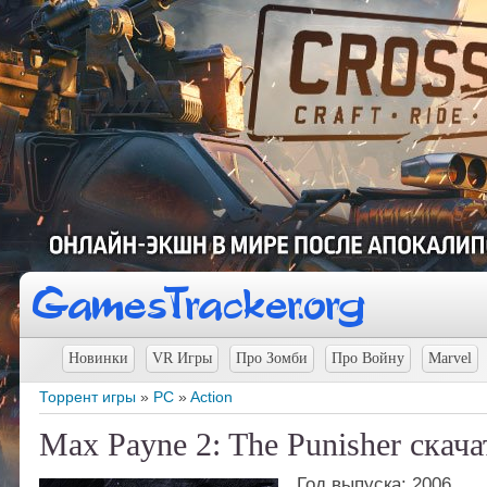
Новинки
VR Игры
Про Зомби
Про Войну
Marvel
Торрент игры
»
PC
»
Action
Max Payne 2: The Punisher скача
Год выпуска: 2006