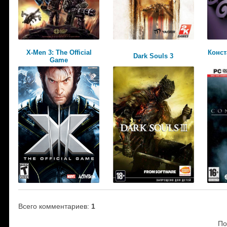
X-Men 3: The Official
Конст
Dark Souls 3
Game
Всего комментариев
:
1
По