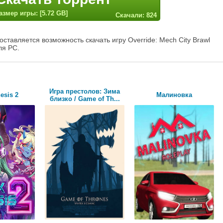
азмер игры: [5.72 GB]
Скачали: 824
ставляется возможность скачать игру Override: Mech City Brawl
ля PC.
Игра престолов: Зима
esis 2
Малиновка
близко / Game of Th...