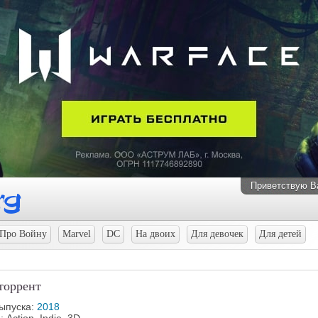
Приветствую В
Про Войну
Marvel
DC
На двоих
Для девочек
Для детей
 торрент
выпуска:
2018