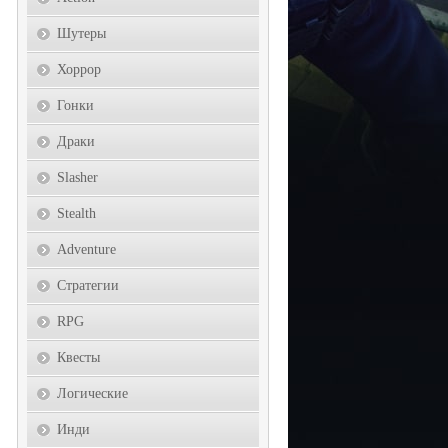
Шутеры
Хоррор
Гонки
Драки
Slasher
Stealth
Adventure
Стратегии
RPG
Квесты
Логические
Инди