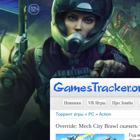
Новинки
VR Игры
Про Зомби
Торрент игры
»
PC
»
Action
Override: Mech City Brawl скачать
Год 