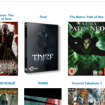
ires: The
Thief
The Matrix: Path of Neo
 of Dust
Я МЕЧЕНЫЙ
RONIN
Terrorist Takedown 3