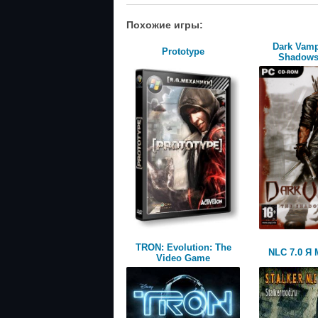
Похожие игры:
Dark Vamp
Prototype
Shadows
TRON: Evoluti​on: The
NLC 7.0 
Video Game