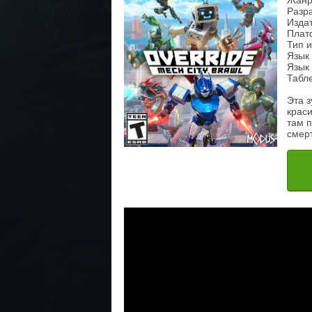
Жанр:
Разра
Изда
Плат
Тип и
Язык 
Язык 
Табле
Эта з
краси
там 
смерт