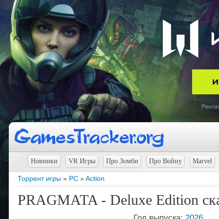
Новинки
VR Игры
Про Зомби
Про Войну
Marvel
Торрент игры
»
PC
»
Action
PRAGMATA - Deluxe Edition ска
Год выпуска:
2026