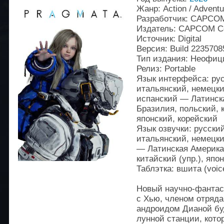
Жанр: Action / Adventu
Разработчик: CAPCOM 
Издатель: CAPCOM Co.
Источник: Digital
Версия: Build 2235708
Тип издания: Неофи
Релиз: Portable
Язык интерфейса: рус
итальянский, немецки
испанский — Латинск
Бразилия, польский, к
японский, корейский
Язык озвучки: русски
итальянский, немецк
— Латинская Америка
китайский (упр.), япо
Таблэтка: вшита (voic
Новый научно-фантас
с Хью, членом отряда
андроидом Дианой бу
лунной станции, кото