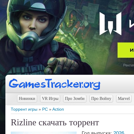
Новинки
VR Игры
Про Зомби
Про Войну
Marvel
Торрент игры
»
PC
»
Action
Rizline скачать торрент
Год выпуска:
2026