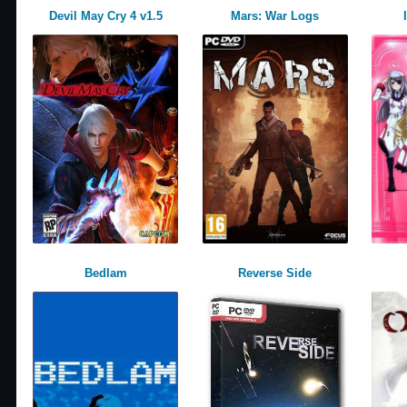
Devil May Cry 4 v1.5
Mars: War Logs
Bedlam
Reverse Side