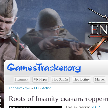
Новинки
VR Игры
Про Зомби
Про Войну
Marvel
Торрент игры
»
PC
»
Action
Roots of Insanity скачать торрен
Год выпуска:
2017