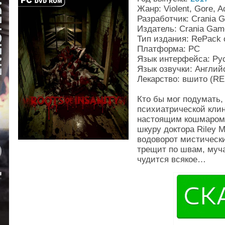
Жанр: Violent, Gore, Ac
Разработчик: Crania 
Издатель: Crania Gam
Тип издания: RePack 
Платформа: PC
Язык интерфейса: Рус
Язык озвучки: Англий
Лекарство: вшито (R
Кто бы мог подумать,
психиатрической клин
настоящим кошмаром.
шкуру доктора Riley 
водоворот мистическ
трещит по швам, муч
чудится всякое…