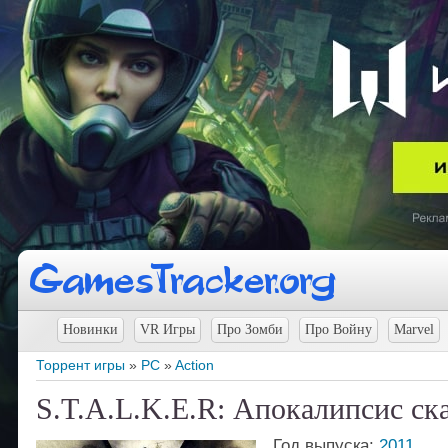
Новинки
VR Игры
Про Зомби
Про Войну
Marvel
Торрент игры
»
PC
»
Action
S.T.A.L.K.E.R: Апокалипсис ск
Год выпуска:
2011