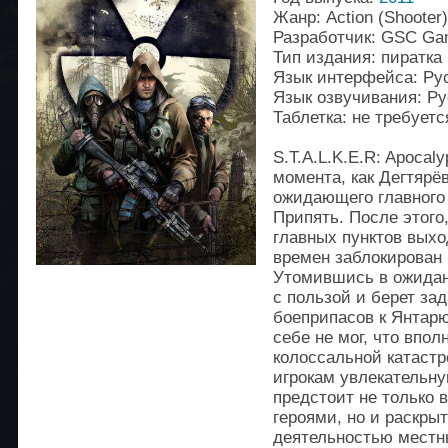
Жанр: Action (Shooter)
Разработчик: GSC G
Тип издания: пиратка
Язык интерфейса: Ру
Язык озвучивания: Р
Таблетка: не требуетс
S.T.A.L.K.E.R: Apocal
момента, как Дегтярёв
ожидающего главного 
Припять. После этого
главных пунктов выхо
времен заблокирован
Утомившись в ожидан
с пользой и берет зад
боеприпасов к Янтарю
себе не мог, что впо
колоссальной катаст
игрокам увлекательну
предстоит не только 
героями, но и раскры
деятельностью местн