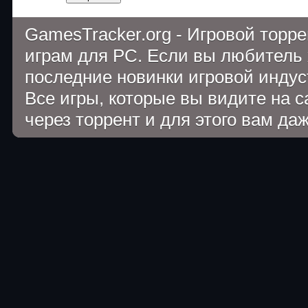
GamesTracker.org - Игровой торр
играм для PC. Если вы любитель 
последние новинки игровой индуст
Все игры, которые вы видите на 
через торрент и для этого вам да