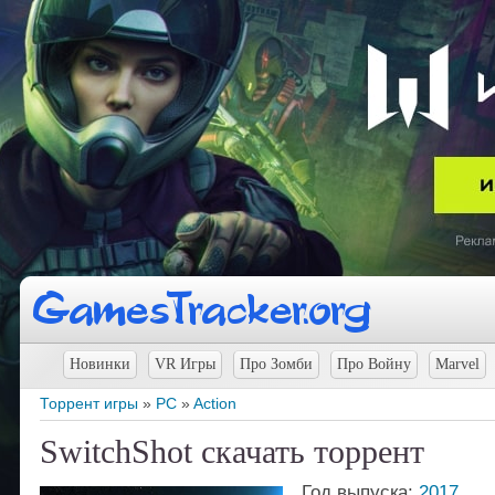
Новинки
VR Игры
Про Зомби
Про Войну
Marvel
Торрент игры
»
PC
»
Action
SwitchShot скачать торрент
Год выпуска:
2017