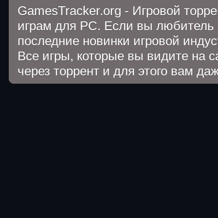
GamesTracker.org - Игровой торр
играм для PC. Если вы любитель 
последние новинки игровой индуст
Все игры, которые вы видите на 
через торрент и для этого вам да