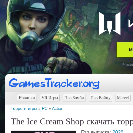
Новинки
VR Игры
Про Зомби
Про Войну
Marvel
Торрент игры
»
PC
»
Action
The Ice Cream Shop скачать тор
Год выпуска:
2026