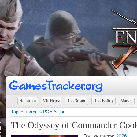
Новинки
VR Игры
Про Зомби
Про Войну
Marvel
Торрент игры
»
PC
»
Action
The Odyssey of Commander Cook
Год выпуска:
2026