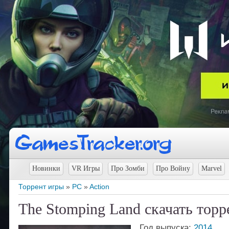
Новинки
VR Игры
Про Зомби
Про Войну
Marvel
Торрент игры
»
PC
»
Action
The Stomping Land скачать торр
Год выпуска:
2014