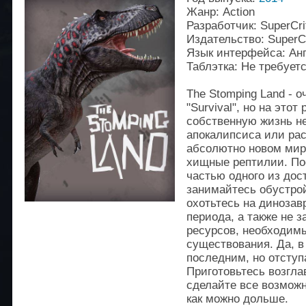
Жанр: Action
Разработчик: SuperCri
Издательство: SuperCr
Язык интерфейса: Ан
Таблэтка: Не требует
The Stomping Land - 
"Survival", но на этот
собственную жизнь не
апокалипсиса или рас
абсолютно новом мире
хищные рептилии. Пос
частью одного из дос
занимайтесь обустро
охотьтесь на динозав
периода, а также не 
ресурсов, необходим
существования. Да, в
последним, но отступ
Приготовьтесь возгла
сделайте все возмож
как можно дольше.