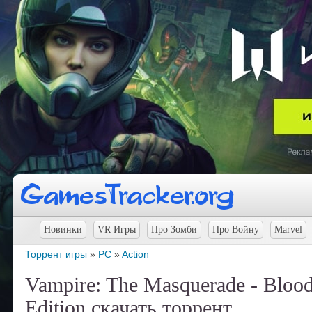
Новинки
VR Игры
Про Зомби
Про Войну
Marvel
Торрент игры
»
PC
»
Action
Vampire: The Masquerade - Blood
Edition скачать торрент