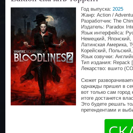
Год выпуска:
2025
Жанр: Action / Advent
Разработчик: The Chi
Издатель: Paradox Inte
Язык интерфейса: Рус
Немецкий, Японский,
Латинская Америка, Т
Корейский, Польский,
Язык озвучки: Англий
Тип издания: Repack [F
Лекарство: вшито (
Сюжет разворачиваетс
однажды пришел в се
вот только сам город
итоге достанется вла
Это будете решать то
претендентами и выби