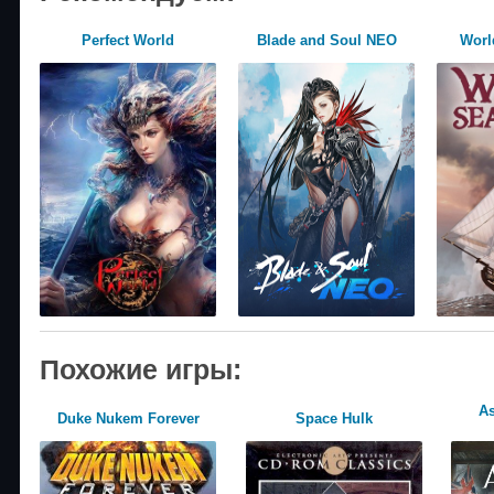
Perfect World
Blade and Soul NEO
World
Похожие игры:
As
Duke Nukem Forever
Space Hulk