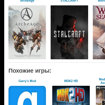
ArcheAge
STALCRAFT
World
Похожие игры:
Meda
Garry's Mod
MDK2 HD
Ass