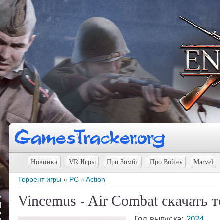
Новинки
VR Игры
Про Зомби
Про Войну
Marvel
Торрент игры
»
PC
»
Action
Vincemus - Air Combat скачать 
Год выпуска:
2024