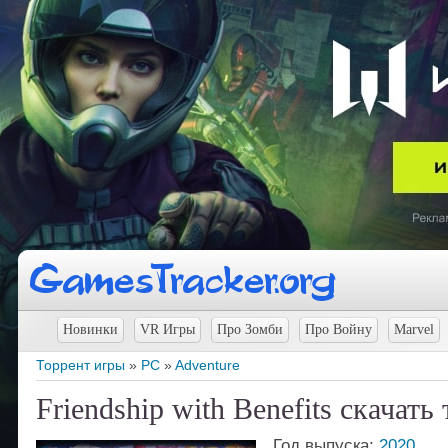
Новинки
VR Игры
Про Зомби
Про Войну
Marvel
Торрент игры
»
PC
»
Adventure
Friendship with Benefits скачать
Год выпуска:
2020