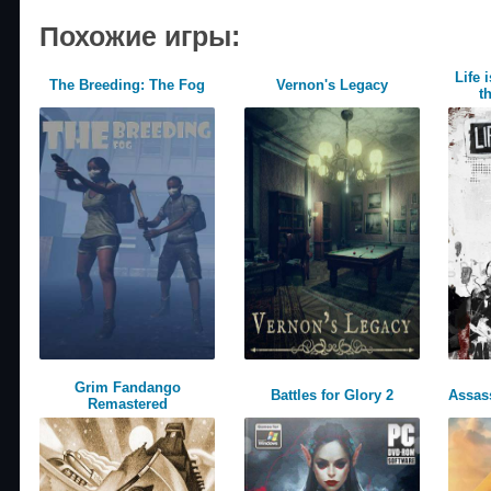
Похожие игры:
Life 
The Breeding: The Fog
Vernon's Legacy
t
Grim Fandango
Battles for Glory 2
Assass
Remastered