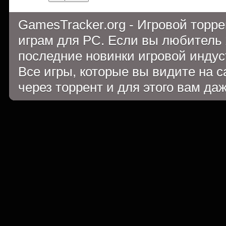
GamesTracker.org - Игровой торр
играм для PC. Если вы любитель 
последние новинки игровой индуст
Все игры, которые вы видите на 
через торрент и для этого вам да