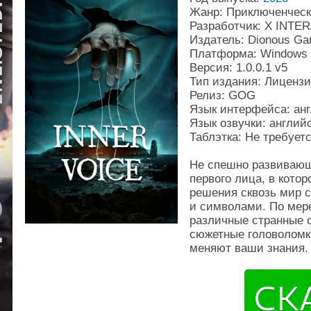
Жанр: Приключенческ
Разработчик: X INTE
Издатель: Dionous G
Платформа: Windows
Версия: 1.0.0.1 v5
Тип издания: Лиценз
Релиз: GOG
Язык интерфейса: ан
Язык озвучки: англий
Таблэтка: Не требует
Не спешно развивающ
первого лица, в кото
решения сквозь мир с
и символами. По мере
различные странные 
сюжетные головоломк
меняют ваши знания.