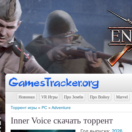
Новинки
VR Игры
Про Зомби
Про Войну
Marvel
Торрент игры
»
PC
»
Adventure
Inner Voice скачать торрент
Год выпуска:
2026