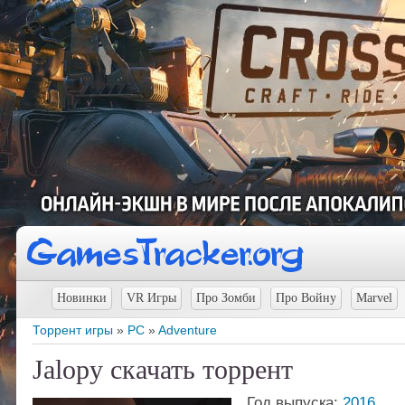
Новинки
VR Игры
Про Зомби
Про Войну
Marvel
Торрент игры
»
PC
»
Adventure
Jalopy скачать торрент
Год выпуска:
2016