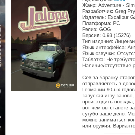
Жанр: Adventure - Simu
Разработчик: Greg Pr
Издатель: Excalibur 
Платформа: PC
Релиз: GOG
Версия: 0.93 (15276)
Тип издания: Лиценз
Язык интерфейса: Ан
Язык озвучки: Отсутс
Таблэтка: Не требует
Наличие/отсутствие 
Сев за баранку старог
отправляетесь в доро
Германии 90-ых годов
запуская игру заново,
происходить поездка,
вот чем вы станете з
сугубо ваше дело. Мо
можно заниматься ко
или оружия. Варианто