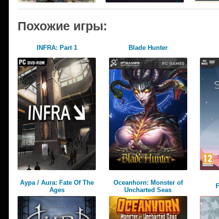
Похожие игры:
INFRA: Part 1
Blade Hunter
Аура / Aura: Fate Of The
Oceanhorn: Monster of
F
Ages
Uncharted Seas