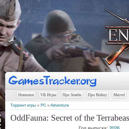
Новинки
VR Игры
Про Зомби
Про Войну
Marvel
Торрент игры
»
PC
»
Adventure
OddFauna: Secret of the Terrabea
Год выпуска:
2026