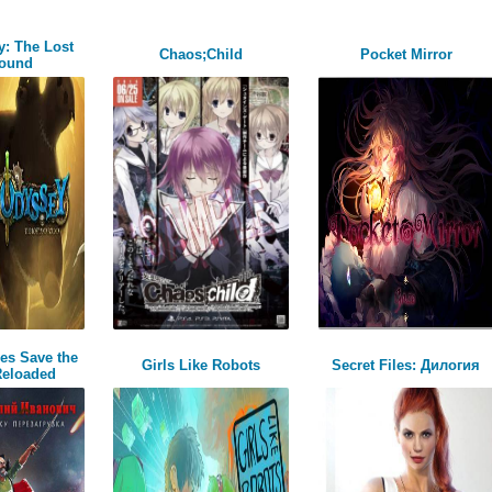
y: The Lost
Chaos;Child
Pocket Mirror
Found
es Save the
Girls Like Robots
Secret Files: Дилогия
Reloaded