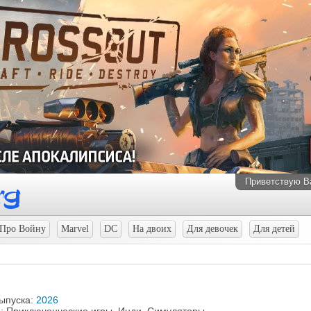
Приветствую В
Про Войну
Marvel
DC
На двоих
Для девочек
Для детей
выпуска:
2026