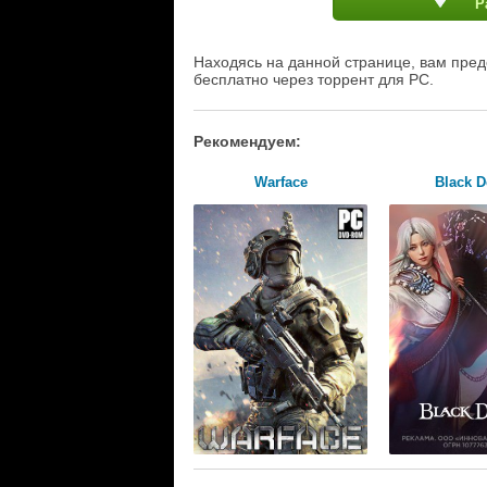
Р
Находясь на данной странице, вам пред
бесплатно через торрент для PC.
Рекомендуем:
Warface
Black D