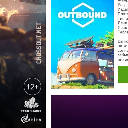
Жанр
Разр
Изда
Плат
Тип 
Язык 
Язык 
Табл
Вы ко
на ко
солн
забы
его и