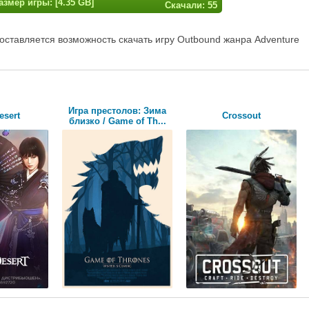
азмер игры: [4.35 GB]
Скачали: 55
оставляется возможность скачать игру Outbound жанра Adventure
Игра престолов: Зима
esert
Crossout
близко / Game of Th...