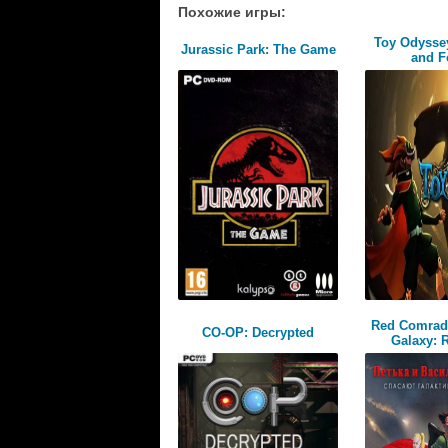
Похожие игры:
Toy Odysse
Jurassic Park: The Game
and 
Red Comrad
CO-OP: Decrypted
Galaxy: 