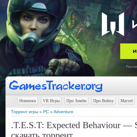
Новинки
VR Игры
Про Зомби
Про Войну
Marvel
Торрент игры
»
PC
»
Adventure
.T.E.S.T: Expected Behaviour — 
скачать торрент