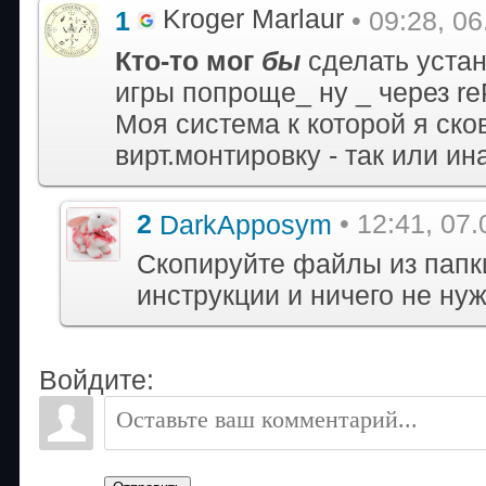
Kroger Marlaur
1
• 09:28, 0
Кто-то мог
бы
сделать устан
игры попроще_ ну _ через re
Моя система к которой я ско
вирт.монтировку - так или ина
2
DarkApposym
• 12:41, 07
Скопируйте файлы из папки
инструкции и ничего не ну
Войдите: