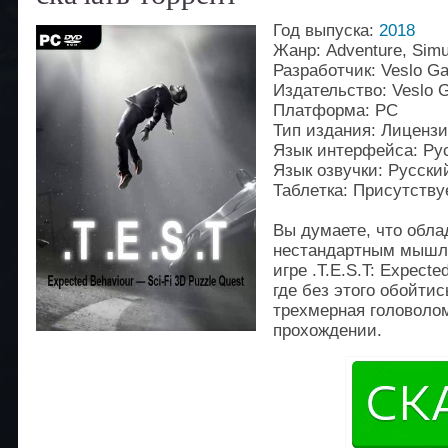
Год выпуска:
2018
Жанр: Adventure, Simul
Разработчик: Veslo G
Издательство: Veslo
Платформа: PC
Тип издания: Лиценз
Язык интерфейса: Рус
Язык озвучки: Русский
Таблeтка: Присутству
Вы думаете, что обла
нестандартным мышле
игре .T.E.S.T: Expecte
где без этого обойтис
трехмерная головолом
прохождении.