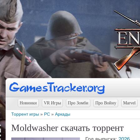
Новинки
VR Игры
Про Зомби
Про Войну
Marvel
Торрент игры
»
PC
»
Аркады
Moldwasher скачать торрент
Год выпуска:
2026