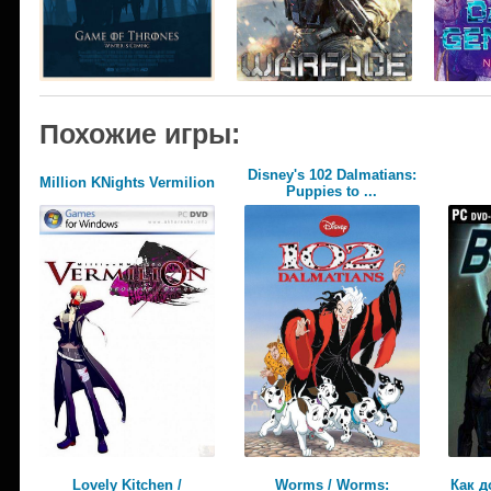
Похожие игры:
Disney's 102 Dalmatians:
Million KNights Vermilion
Puppies to ...
Lovely Kitchen /
Worms / Worms:
Как д