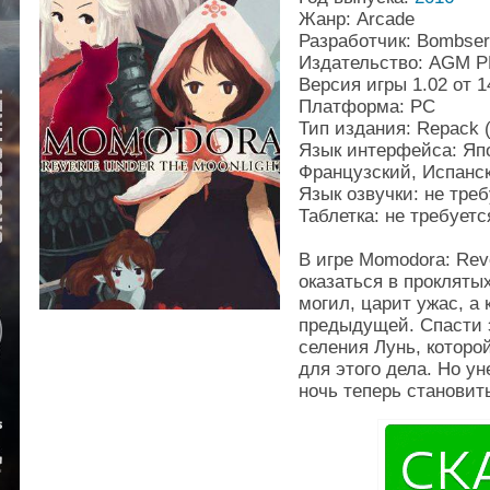
Жанр: Arcade
Разработчик: Bombser
Издательство: AGM 
Версия игры 1.02 от 
Платформа: PC
Тип издания: Repack
Язык интерфейса: Яп
Французский, Испанс
Язык oзвучки: не тре
Таблетка: не требуетс
В игре Momodora: Reve
оказаться в прокляты
могил, царит ужас, а
предыдущей. Спасти э
селения Лунь, которо
для этого дела. Но у
ночь теперь становит