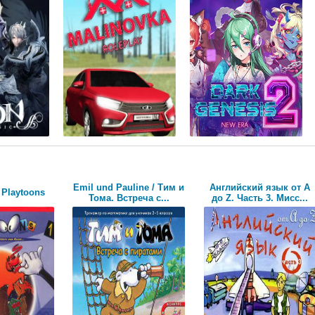
Emil und Pauline / Тим и
Английский язык от А
 Playtoons
Тома. Встреча с...
до Z. Часть 3. Мисс...