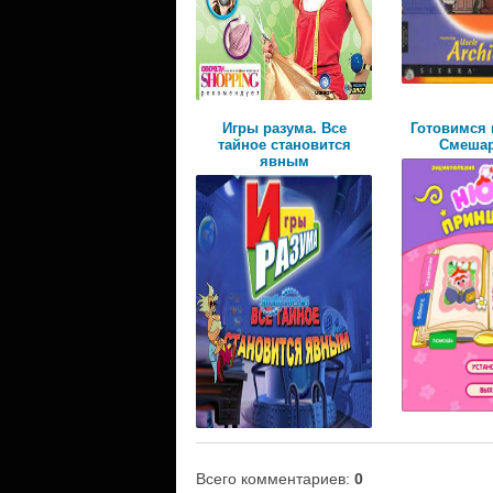
Игры разума. Все
Готовимся 
тайное становится
Смеша
явным
Всего комментариев
:
0