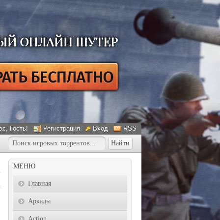
ас
, Гость!
Регистрация
Вход
RSS
МЕНЮ
Главная
Аркады
Action