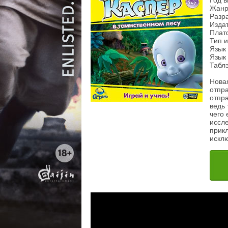
Год в
Жанр
Разра
Изда
Плат
Тип 
Язык
Язык 
Табл
Нова
отпр
отпр
ведь 
чего
иссл
прик
искл