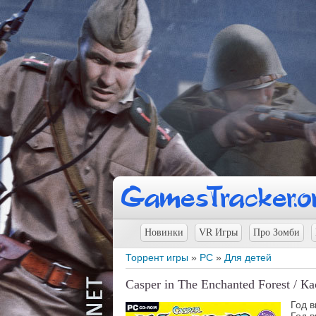
Новинки
VR Игры
Про Зомби
Торрент игры
»
PC
»
Для детей
Casper in The Enchanted Forest / 
Год в