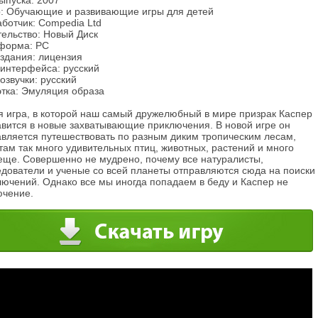
ыпуска: 2007
: Обучающие и развивающие игры для детей
ботчик: Compedia Ltd
тельство: Новый Диск
форма: PC
издания: лицензия
 интерфейса: русский
озвучки: русский
этка: Эмуляция образа
я игра, в которой наш самый дружелюбный в мире призрак Каспер
авится в новые захватывающие приключения. В новой игре он
авляется путешествовать по разным диким тропическим лесам,
там так много удивительных птиц, животных, растений и много
 еще. Совершенно не мудрено, почему все натуралисты,
едователи и ученые со всей планеты отправляются сюда на поиски
лючений. Однако все мы иногда попадаем в беду и Каспер не
ючение.