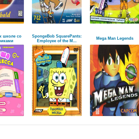
к школе со
SpongeBob SquarePants:
Mega Man Legends
риками
Employee of the M...