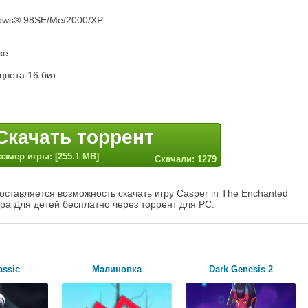
ows® 98SE/Me/2000/XP
ке
цвета 16 бит
Скачать торрент
азмер игры: [255.1 MB]
Скачали: 1279
ставляется возможность скачать игру Casper in The Enchanted
нра Для детей бесплатно через торрент для PC.
assic
Малиновка
Dark Genesis 2