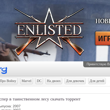
Приветствую В
Про Войну
Marvel
DC
На двоих
Для девочек
Для детей
Каспер в таинственном лесу скачать торрент
ыпуска: 2007