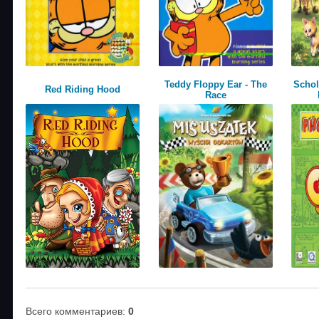
Teddy Floppy Ear - The
Schol
Red Riding Hood
Race
Всего комментариев
:
0