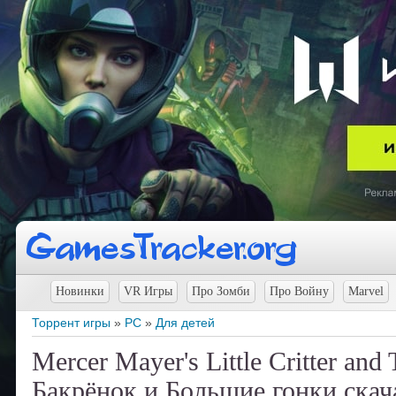
Новинки
VR Игры
Про Зомби
Про Войну
Marvel
Торрент игры
»
PC
»
Для детей
Mercer Mayer's Little Critter an
Бакрёнок и Большие гонки скач