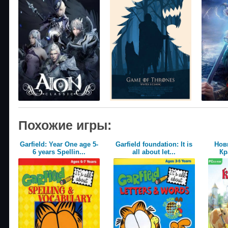
Похожие игры:
Garfield: Year One age 5-
Garfield foundation: It is
Нов
6 years Spellin...
all about let...
Кр