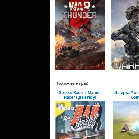
Похожие игры:
Streets Racer / Maluch
Scraps: Modu
Racer / Дай газу!
Com