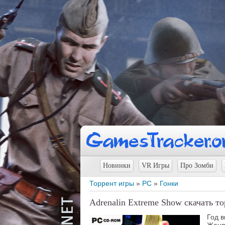
Новинки
VR Игры
Про Зомби
Торрент игры
»
PC
»
Гонки
Adrenalin Extreme Show скачать т
Год в