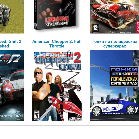
ed: Shift 2
American Chopper 2: Full
Гонки на полицейских
ashed
Throttle
суперкарах