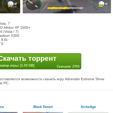
sta, 7
MD Athlon XP 1500+
 (Vista / 7)
Radeon Х300
 9.0c
Гб
Скачать торрент
азмер игры: [1.03 GB]
Скачали: 2703
оставляется возможность скачать игру Adrenalin Extreme Show
ля PC.
ace
Black Desert
ArcheAge