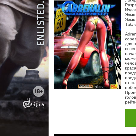
Жанр:
Разра
Изда
Язык
Язык 
Табл
Adren
сорев
для н
свое
начал
может
челов
краса
предс
поед
от с
побе
Прон
голо
рейт