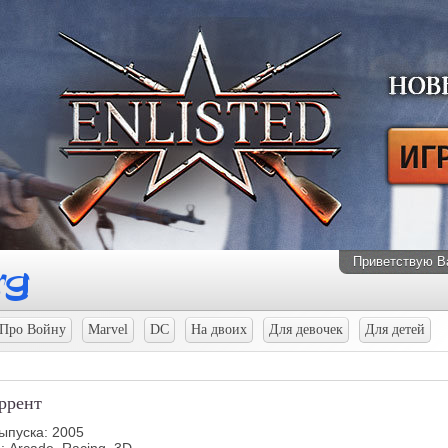
Приветствую В
Про Войну
Marvel
DC
На двоих
Для девочек
Для детей
оррент
ыпуска: 2005