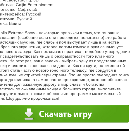
 Arcade, Racing, 3D
ботчик: Gaijin Entertainment
тельство: Софтклаб
 интерфейса: Русский
озвучки: Русский
етка: Вшита
alin Extreme Show - некоторые привыкли к тому, что гоночные
нования (особенно если они проводятся нелегально) это работа
астоящих мужчин, где слабый пол выступает лишь в качестве
образного украшения, которое легким взмахом руки ознаменует
о нового заезда. Как показывает практика - подобное утверждение
 свидетельствовать лишь о безграмотности того или иного
ека. На этот раз, ваша задача - выбрать одну из представленных
виц и вложить в нее все свои деньги. Как ни крути, но именно ей
тоит стать частью нового гоночного телешоу, где сойдутся в
инке лучшие стритрейсеры страны. Это не просто очередная гонка
тарта до финиша, а самое настоящее зрелище, которое обеспечит
дителю долгожданную дорогу в мир славы и богатства.
еситесь по оживленным улицам большого города, выполняйте
вокружительные трюки и обеспечьте программе максимальный
инг. Шоу должно продолжаться!