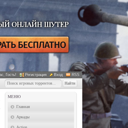
ас
, Гость!
Регистрация
Вход
RSS
МЕНЮ
Главная
Аркады
Action