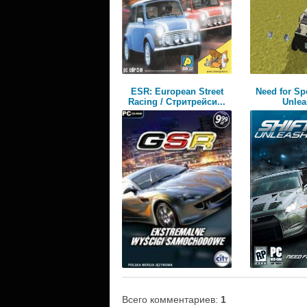
ESR: European Street
Need for Spe
Racing / Стритрейси...
Unle
Всего комментариев
:
1