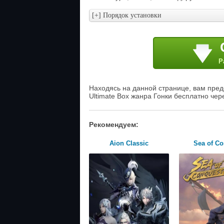
Р
Находясь на данной странице, вам предо
Ultimate Box жанра Гонки бесплатно чер
Рекомендуем:
Aion Classic
Sea of C