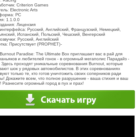
: Racing
ботчик: Criterion Games
ель: Electronic Arts
форма: PC
я: 1.1.0.0
издания: Лицензия
интерфейса: Русский, Английский, Французский, Немецкий,
янский, Испанский, Польский, Чешский, Венгерский
озвучки: Русский, Английский
этка: Присутствует (PROPHET)-
Burnout Paradise: The Ultimate Box приглашает вас в рай для
аньяков и любителей гонок - в огромный мегаполис Парадайз -
 Здесь проходят уникальные соревнования Burnout, которые
вают шок у рядовых автомобилистов. В этих соревнованиях
вуют только те, кто готов уничтожить своих соперников ради
ы! Докажите всем, что полное разрушение - ваша стихия и ваш
! Разнесите огромный город в пух и прах!