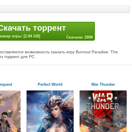
Скачать торрент
азмер игры: [2.84 GB]
Скачали: 2898
ставляется возможность скачать игру Burnout Paradise: The
ез торрент для PC.
onquest
Perfect World
War Thunder