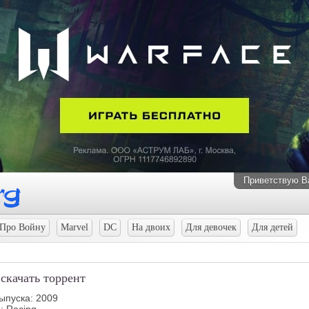
Приветствую В
Про Войну
Marvel
DC
На двоих
Для девочек
Для детей
 скачать торрент
ыпуска: 2009