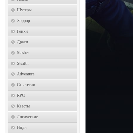
Шутеры
Хоррор
Гонки
Драки
Slasher
Stealth
Adventure
Стратегии
RPG
Квесты
Логические
Инди