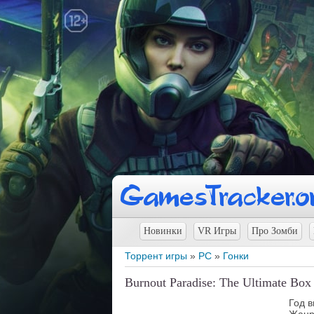
Новинки
VR Игры
Про Зомби
Торрент игры
»
PC
»
Гонки
Burnout Paradise: The Ultimate Box
Год в