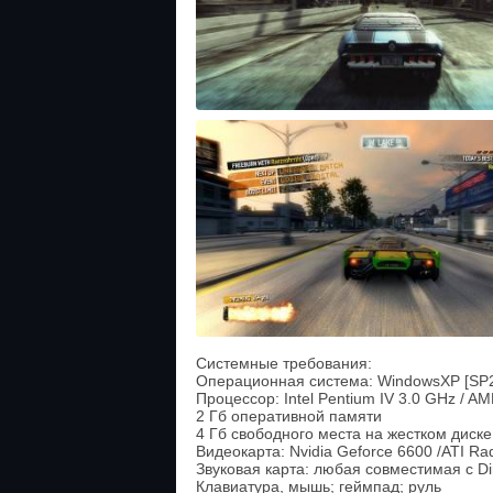
Системные требования:
Операционная система: WindowsXP [SP2]
Процессор: Intel Pentium IV 3.0 GHz / AM
2 Гб оперативной памяти
4 Гб свободного места на жестком диске
Видеокарта: Nvidia Geforce 6600 /ATI R
Звуковая карта: любая совместимая с Di
Клавиатура, мышь; геймпад; руль