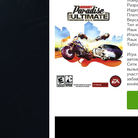
Жанр
Разра
Издат
Плат
Верси
Тип 
Язык 
Италь
Язык 
Табл
Игра 
автом
Сити.
вызы
участ
забав
конёк