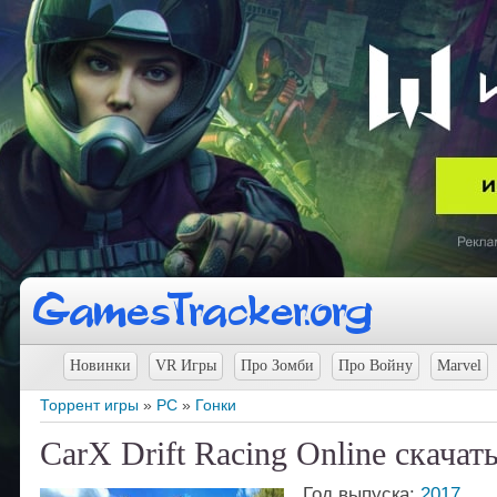
Новинки
VR Игры
Про Зомби
Про Войну
Marvel
Торрент игры
»
PC
»
Гонки
CarX Drift Racing Online скачат
Год выпуска:
2017