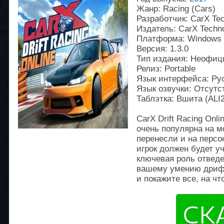
Жанр: Racing (Cars)
Разработчик: CarX Tec
Издатель: CarX Techno
Платформа: Windows
Версия: 1.3.0
Тип издания: Неофи
Релиз: Portable
Язык интерфейса: Ру
Язык озвучки: Отсутс
Таблэтка: Вшита (ALI
CarX Drift Racing Onli
очень популярна на м
перенесли и на персо
игрок должен будет уч
ключевая роль отведе
вашему умению дрифто
и покажите все, на чт