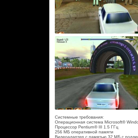
Системные требования:
Операционная система Microsoft® Wind
Процессор Pentium® III 1.5 ГГц
256 МБ оперативной памяти
Видеоадаптер с памятью 32 МБ с подде