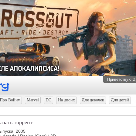
Приветствую В
Про Войну
Marvel
DC
На двоих
Для девочек
Для детей
ачать торрент
ыпуска: 2005