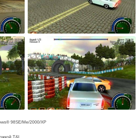
ows® 98SE/Mе/2000/XP
ржкой T&L