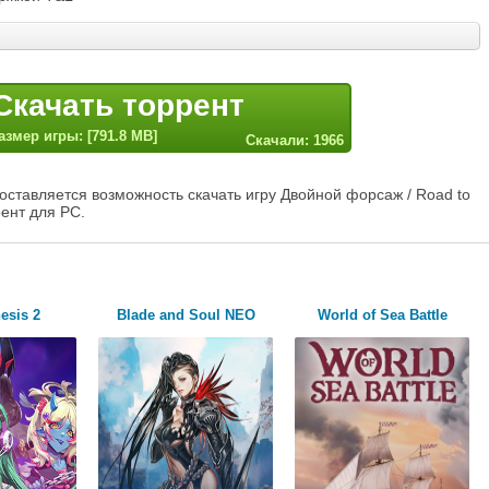
Скачать торрент
азмер игры: [791.8 MB]
Скачали: 1966
оставляется возможность скачать игру Двойной форсаж / Road to
ент для PC.
esis 2
Blade and Soul NEO
World of Sea Battle