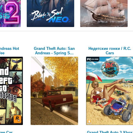
ndreas Hot
Grand Theft Auto: San
Недетские гонки / R.C.
fee
Andreas - Spring S...
Cars
ree Car
Grand Theft Auto 3 Xbox