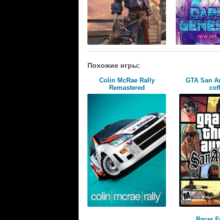
Похожие игры:
Colin McRae Rally
GTA San A
Remastered
cof
Racer F