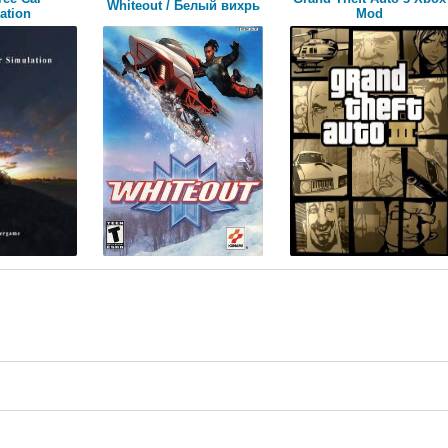
Whiteout / Белый вихрь
ation
Mod