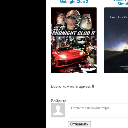
Midnight Club 2
Simul
Всего комментариев
:
0
Войдите:
Отправить