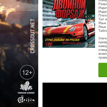
Жанр:
Разра
Издат
Издат
Плат
Тип 
Язык
Язык 
Табл
Уличн
прев
наво
отвед
возм
прави