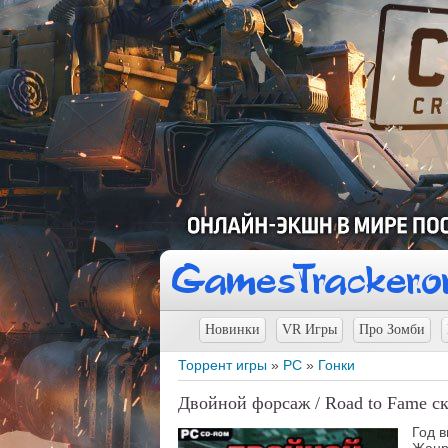
Новинки
VR Игры
Про Зомби
Торрент игры
»
PC
»
Гонки
Двойной форсаж / Road to Fame ск
Год в