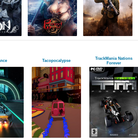
TrackMania Nations
ance
Tacopocalypse
Forever