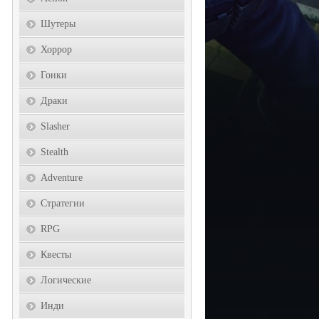
Шутеры
Хоррор
Гонки
Драки
Slasher
Stealth
Adventure
Стратегии
RPG
Квесты
Логические
Инди