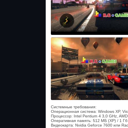
Системные требования:
Операционная система: Windows XP, Vist
Процессор: Intel Pentium 4 3,0 GHz, AMD
Оперативная память: 512 МБ (XP) / 1 Гб (
Видеокарта: Nvidia Geforce 7600 или R