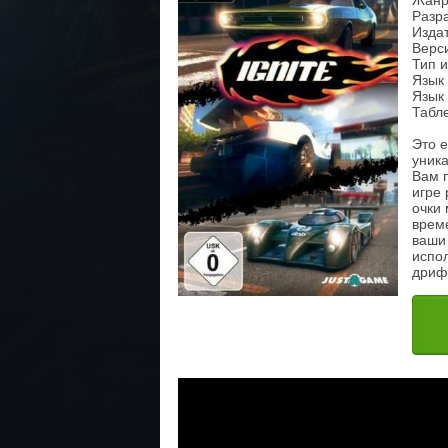
Жанр:
Разр
Издат
Верси
Тип 
Язык
Язык 
Табл
Это е
уник
Вам п
игре
очки 
време
ваши
испо
дриф