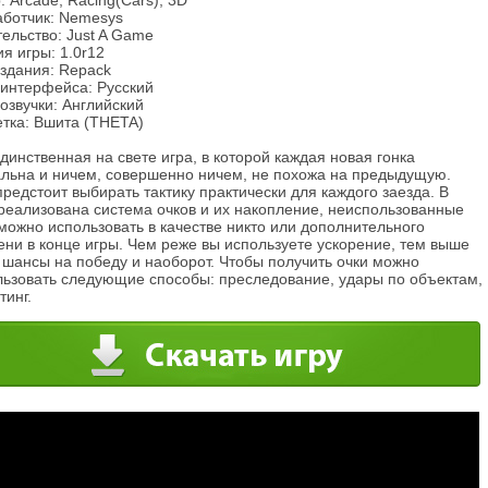
 Arcade, Racing(Cars), 3D
аботчик: Nemesys
ельство: Just A Game
я игры: 1.0r12
издания: Repack
 интерфейса: Русский
озвучки: Английский
етка: Вшита (THETA)
динственная на свете игра, в которой каждая новая гонка
альна и ничем, совершенно ничем, не похожа на предыдущую.
редстоит выбирать тактику практически для каждого заезда. В
 реализована система очков и их накопление, неиспользованные
можно использовать в качестве никто или дополнительного
ни в конце игры. Чем реже вы используете ускорение, тем выше
 шансы на победу и наоборот. Чтобы получить очки можно
льзовать следующие способы: преследование, удары по объектам,
тинг.