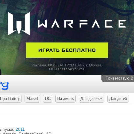
Приветствую В
Про Войну
Marvel
DC
На двоих
Для девочек
Для детей
выпуска:
2011