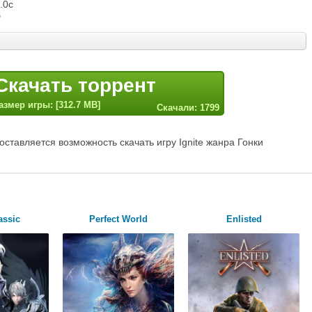
.0c
б
Скачать торрент
азмер игры: [312.7 MB]
Скачали: 1799
ставляется возможность скачать игру Ignite жанра Гонки
assic
Perfect World
Enlisted