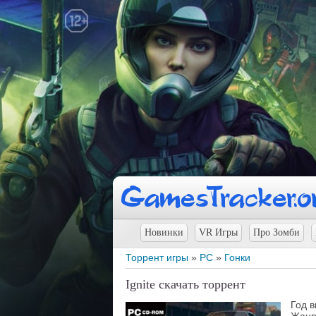
Новинки
VR Игры
Про Зомби
Торрент игры
»
PC
»
Гонки
Ignite скачать торрент
Год 