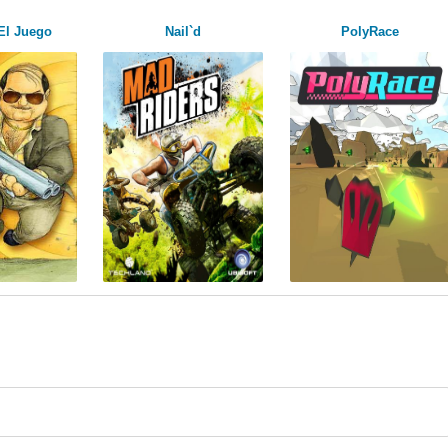
El Juego
Nail`d
PolyRace