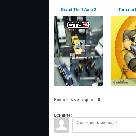
Grand Theft Auto 2
Torrente 
Всего комментариев
:
0
Войдите: