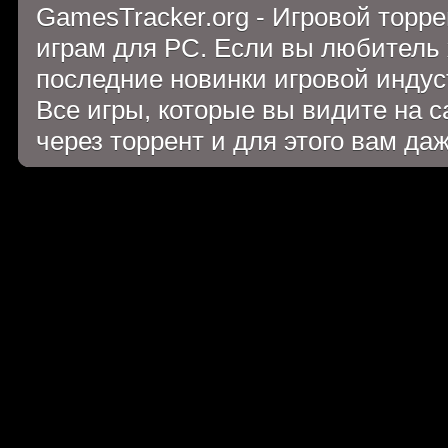
GamesTracker.org - Игровой торр
играм для PC. Если вы любитель 
последние новинки игровой индуст
Все игры, которые вы видите на 
через торрент и для этого вам да