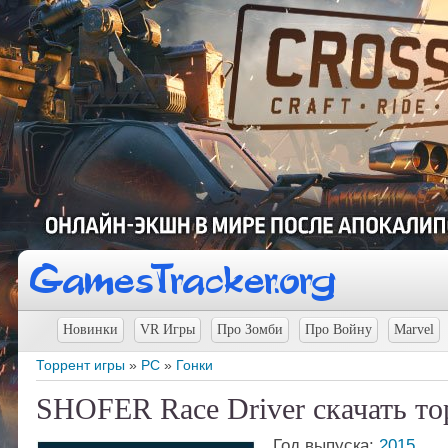
Новинки
VR Игры
Про Зомби
Про Войну
Marvel
Торрент игры
»
PC
»
Гонки
SHOFER Race Driver скачать то
Год выпуска:
2015