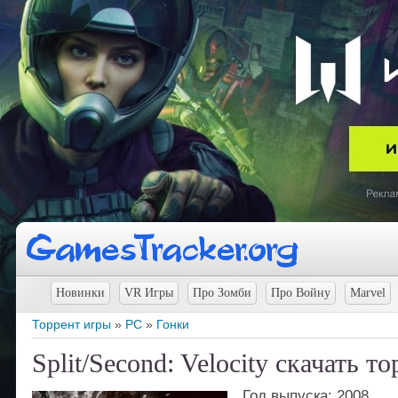
Новинки
VR Игры
Про Зомби
Про Войну
Marvel
Торрент игры
»
PC
»
Гонки
Split/Second: Velocity скачать т
Год выпуска: 2008