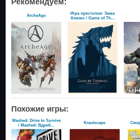
Рекомендуем:
Игра престолов: Зима
ArcheAge
близко / Game of Th...
Похожие игры:
Mashed: Drive to Survive
Krautscape
Сме
/ Mashed: Вдреб...