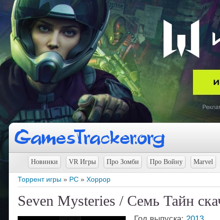
Новинки
VR Игры
Про Зомби
Про Войну
Marvel
Торрент игры
»
PC
»
Хоррор
Seven Mysteries / Семь Тайн ска
Год выпуска:
2013