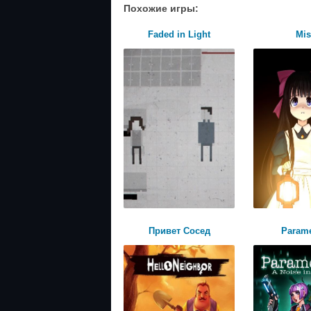
Похожие игры:
Faded in Light
Mi
Привет Сосед
Param