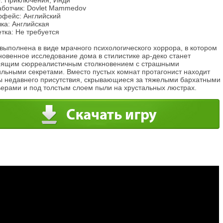
: Приключения, Инди
аботчик: Dovlet Mammedov
рфейс: Английский
ка: Английская
тка: Не требуется
выполнена в виде мрачного психологического хоррора, в котором
новенное исследование дома в стилистике ар-деко станет
оящим сюрреалистичным столкновением с страшными
льными секретами. Вместо пустых комнат протагонист находит
ы недавнего присутствия, скрывающиеся за тяжелыми бархатными
ьерами и под толстым слоем пыли на хрустальных люстрах.