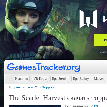
Новинки
VR Игры
Про Зомби
Про Войну
Marvel
Торрент игры
»
PC
»
Хоррор
The Scarlet Harvest скачать торр
Год выпуска:
2026