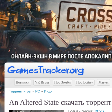
Новинки
VR Игры
Про Зомби
Про Войну
Marvel
Торрент игры
»
PC
»
Инди
An Altered State скачать торрент
Год выпуска:
2026