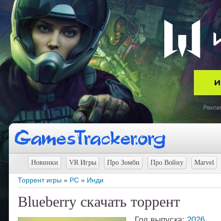
Новинки
VR Игры
Про Зомби
Про Войну
Marvel
Торрент игры
»
PC
»
Инди
Blueberry скачать торрент
Год выпуска:
2026