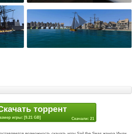
Скачать торрент
азмер игры: [9.21 GB]
Скачали: 21
ставляется возможность скачать игру Sail the Seas жанра Инди