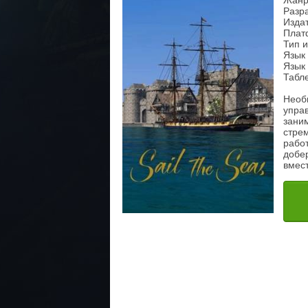
Жанр
Разра
Издат
Плат
Тип 
Язык
Язык 
Табле
Необ
упра
заним
стре
работ
добе
вмест