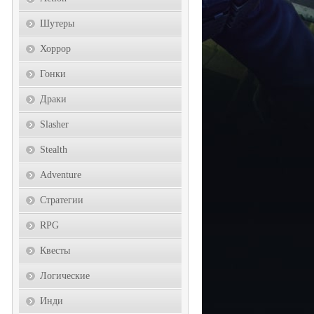
Шутеры
Хоррор
Гонки
Драки
Slasher
Stealth
Adventure
Стратегии
RPG
Квесты
Логические
Инди