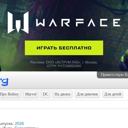
Приветствую В
Про Войну
Marvel
DC
На двоих
Для девочек
Для детей
выпуска:
2026