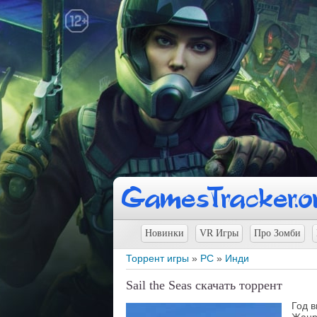
Новинки
VR Игры
Про Зомби
Торрент игры
»
PC
»
Инди
Sail the Seas скачать торрент
Год 