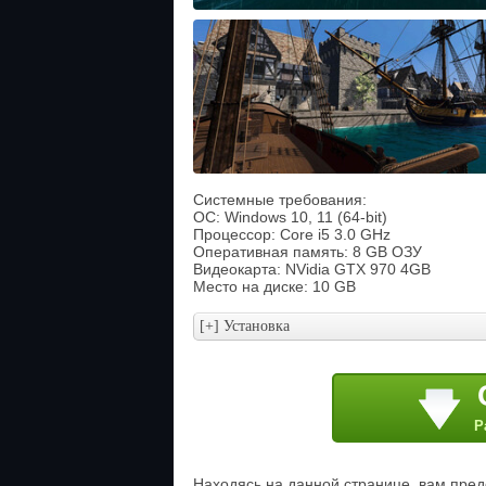
Системные требования:
ОС: Windows 10, 11 (64-bit)
Процессор: Core i5 3.0 GHz
Оперативная память: 8 GB ОЗУ
Видеокарта: NVidia GTX 970 4GB
Место на диске: 10 GB
Р
Находясь на данной странице, вам предо