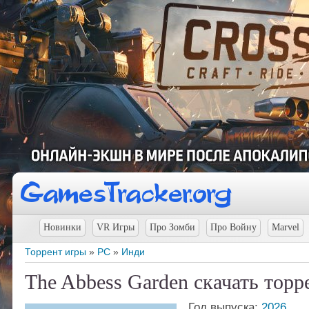
Новинки
VR Игры
Про Зомби
Про Войну
Marvel
Торрент игры
»
PC
»
Инди
The Abbess Garden скачать торр
Год выпуска:
2026