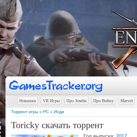
Новинки
VR Игры
Про Зомби
Про Войну
Marvel
Торрент игры
»
PC
»
Инди
Toricky скачать торрент
Год выпуска:
2017