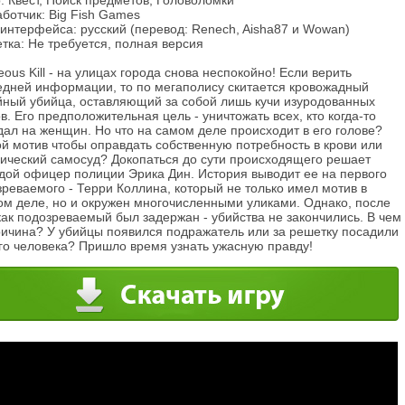
 Квест, Поиск предметов, Головоломки
ботчик: Big Fish Games
интерфейса: русский (перевод: Renech, Aisha87 и Wowan)
тка: Не требуется, полная версия
eous Kill - на улицах города снова неспокойно! Если верить
едней информации, то по мегаполису скитается кровожадный
йный убийца, оставляющий за собой лишь кучи изуродованных
в. Его предположительная цель - уничтожать всех, кто когда-то
ал на женщин. Но что на самом деле происходит в его голове?
й мотив чтобы оправдать собственную потребность в крови или
сический самосуд? Докопаться до сути происходящего решает
дой офицер полиции Эрика Дин. История выводит ее на первого
реваемого - Терри Коллина, который не только имел мотив в
ом деле, но и окружен многочисленными уликами. Однако, после
как подозреваемый был задержан - убийства не закончились. В чем
ричина? У убийцы появился подражатель или за решетку посадили
ого человека? Пришло время узнать ужасную правду!