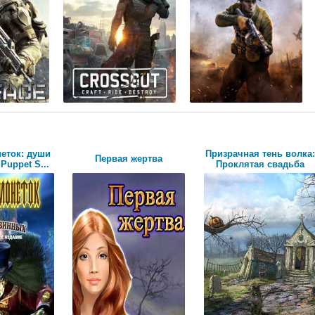
еток: души
Призрачная тень волка:
Первая жертва
Puppet S...
Проклятая свадьба