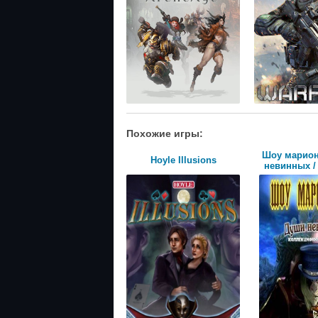
Похожие игры:
Шоу марион
Hoyle Illusions
невинных / 