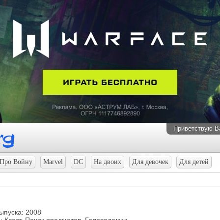
Приветствую В
Про Войну
Marvel
DC
На двоих
Для девочек
Для детей
ыпуска: 2008