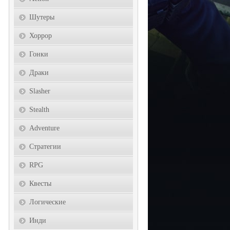
Шутеры
Хоррор
Гонки
Драки
Slasher
Stealth
Adventure
Стратегии
RPG
Квесты
Логические
Инди