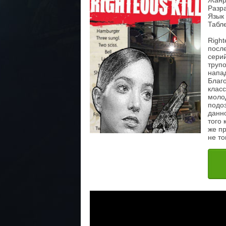
Жанр:
Разра
Язык 
Табле
Right
посл
сери
трупо
напад
Благо
клас
моло
подоз
данн
того 
же п
не т