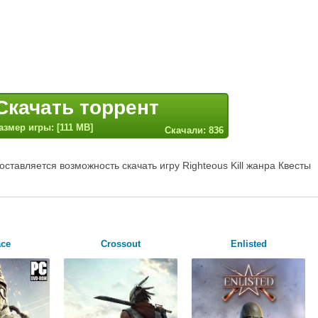
Скачать торрент
азмер игры: [111 MB]
Скачали: 836
ставляется возможность скачать игру Righteous Kill жанра Квесты
ace
Crossout
Enlisted