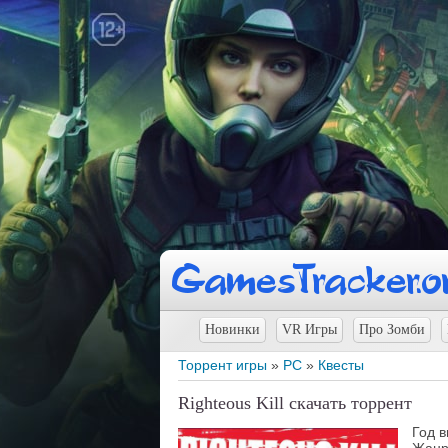
Новинки
VR Игры
Про Зомби
Торрент игры
»
PC
»
Квесты
Righteous Kill скачать торрент
Год в