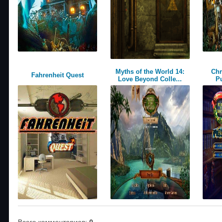
Myths of the World 14:
Chr
Fahrenheit Quest
Love Beyond Colle...
P
Всего комментариев
:
0