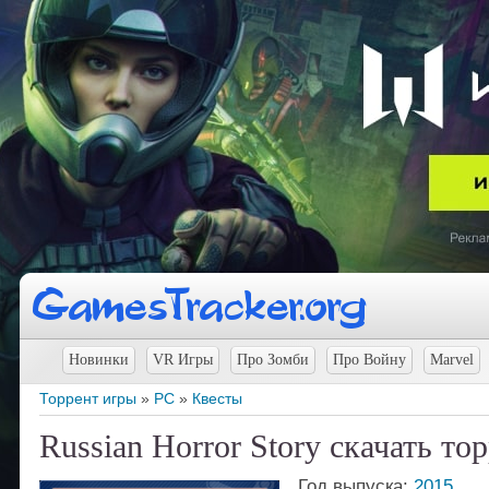
Новинки
VR Игры
Про Зомби
Про Войну
Marvel
Торрент игры
»
PC
»
Квесты
Russian Horror Story скачать то
Год выпуска:
2015