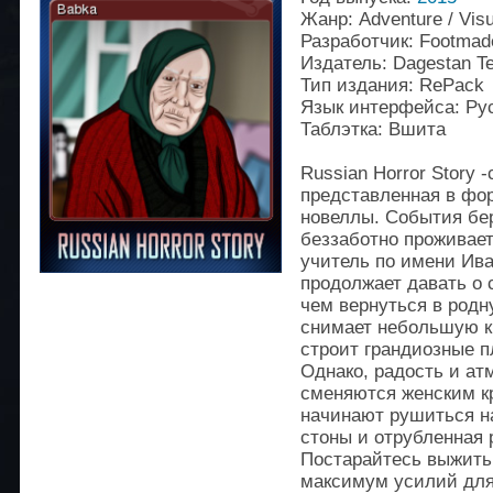
Жанр: Adventure / Visu
Разработчик: Footmade
Издатель: Dagestan T
Тип издания: RePack
Язык интерфейса: Ру
Таблэтка: Вшита
Russian Horror Story 
представленная в фо
новеллы. События бер
беззаботно проживае
учитель по имени Ива
продолжает давать о 
чем вернуться в родн
снимает небольшую кв
строит грандиозные 
Однако, радость и ат
сменяются женским кр
начинают рушиться на
стоны и отрубленная 
Постарайтесь выжить
максимум усилий для 