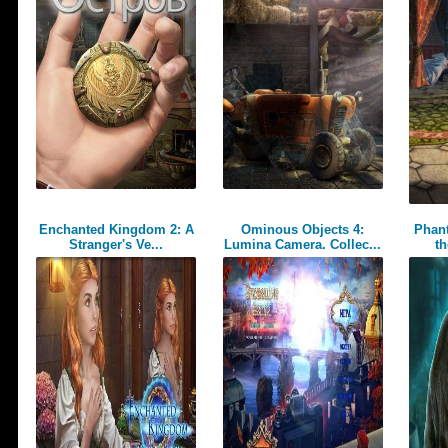
Enchanted Kingdom 2: A
Ominous Objects 4:
Phant
Stranger's Ve...
Lumina Camera. Collec...
th