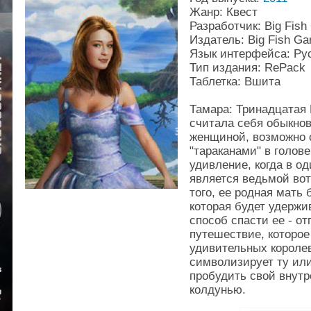
Жанр: Квест
Разработчик: Big Fis
Издатель: Big Fish G
Язык интерфейса: Ру
Тип издания: RePack
Таблетка: Вшита
Тамара: Тринадцатая
считала себя обыкно
женщиной, возможно 
"тараканами" в голове,
удивление, когда в од
является ведьмой вот
того, ее родная мать
которая будет удержи
способ спасти ее - от
путешествие, которое
удивительных королев
символизирует ту ил
пробудить свой внут
колдунью.