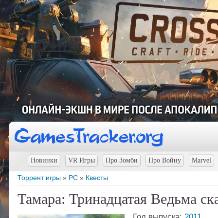
Новинки
VR Игры
Про Зомби
Про Войну
Marvel
Торрент игры
»
PC
»
Квесты
Тамара: Тринадцатая Ведьма ск
Год выпуска:
2011