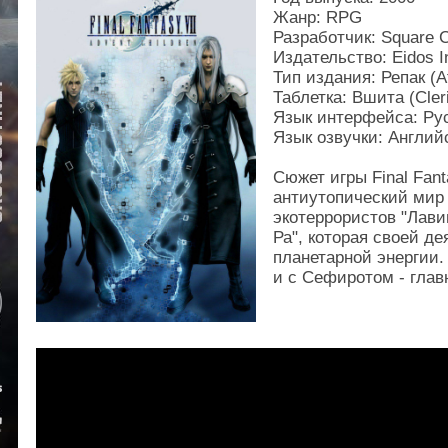
Жанр: RPG
Разработчик: Square Co
Издательство: Eidos In
Тип издания: Репак (A
Таблетка: Вшита (Cleri
Язык интерфейса: Ру
Язык озвучки: Англий
Сюжет игры Final Fant
антиутопический мир 
экотеррористов "Лави
Ра", которая своей д
планетарной энергии.
и с Сефиротом - глав