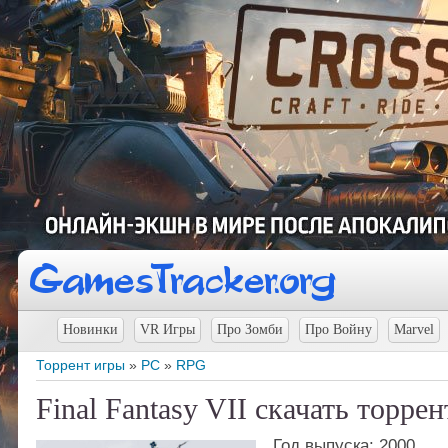
Новинки
VR Игры
Про Зомби
Про Войну
Marvel
Торрент игры
»
PC
»
RPG
Final Fantasy VII скачать торрен
Год выпуска: 2000