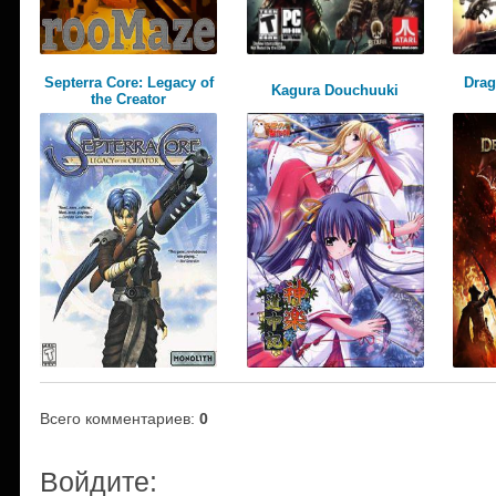
Septerra Core: Legacy of
Drag
Kagura Douchuuki
the Creator
Всего комментариев
:
0
Войдите: