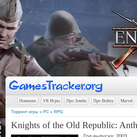
Новинки
VR Игры
Про Зомби
Про Войну
Marvel
Торрент игры
»
PC
»
RPG
Knights of the Old Republic: Ant
Год выпуска: 2003