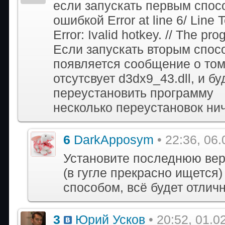
если запускать первым спосо
ошибкой Error at line 6/ Line
Error: Ivalid hotkey. // The prog
Если запускать вторым спосо
появляется сообщение о том
отсутсвует d3dx9_43.dll, и б
переустановить программу
несколько переустановок ни
6
DarkApposym
• 22:36, 06
Установите последнюю вер
(в гугле прекрасно ищется)
способом, всё будет отлич
3
Юрий Усков
• 20:52, 01.0