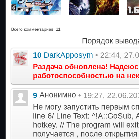
Всего комментариев
:
11
Порядок вывод
10
DarkApposym
• 22:44, 27.
Раздача обновлена! Надею
работоспособностью на не
Анонимно
9
• 19:27, 22.06.20
Не могу запустить первым сп
line 6/ Line Text: ^!A::GoSub,
hotkey. // The program will ex
получается , после открытия S