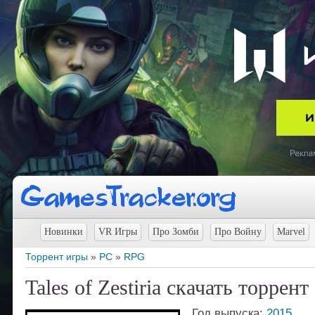
Новинки
VR Игры
Про Зомби
Про Войну
Marvel
Торрент игры
»
PC
»
RPG
Tales of Zestiria скачать торрент
Год выпуска:
2015