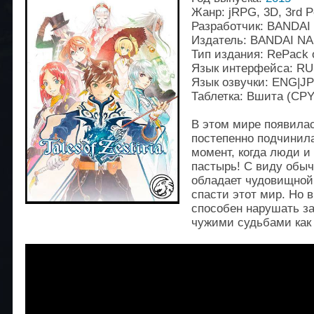
Жанр: jRPG, 3D, 3rd P
Разработчик: BANDAI 
Издатель: BANDAI NA
Тип издания: RePack о
Язык интерфейса: RU
Язык озвучки: ENG|J
Таблетка: Вшита (CP
В этом мире появилас
постепенно подчинила
момент, когда люди и
пастырь! С виду обыч
обладает чудовищной 
спасти этот мир. Но в
способен нарушать з
чужими судьбами как