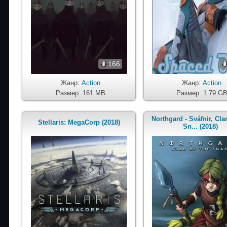
166
Жанр:
Action
Жанр:
Action
Размер: 161 MB
Размер: 1.79 G
Northgard - Sváfnir, Cla
Stellaris: MegaCorp (2018)
Sn... (2018)