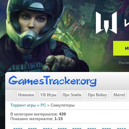
Новинки
VR Игры
Про Зомби
Про Войну
Marvel
Торрент игры
»
PC
» Симуляторы
В категории материалов
:
439
Показано материалов
:
1-15