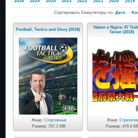
2026
2025
2024
2023
2022
2021
2020
2019
Сортировать Симуляторы по:
Дате
·
Ко
Haken o Nigire: 47 Tod
Football, Tactics and Glory (2018)
Taisen (2018)
37
Жанр:
Спортивные
Жанр:
Стратеги
Размер: 707.2 MB
Размер: 479.6 M