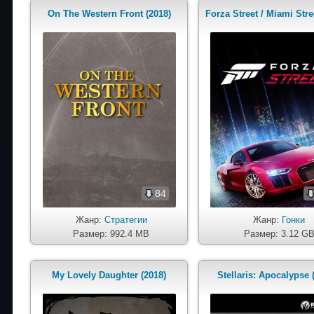
On The Western Front (2018)
Forza Street / Miami Stre
84
Жанр:
Стратегии
Жанр:
Гонки
Размер: 992.4 MB
Размер: 3.12 G
My Lovely Daughter (2018)
Stellaris: Apocalypse 