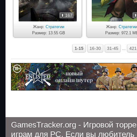
167
Жанр:
Стратегии
Жанр:
Стратеги
Размер: 13.55 GB
Размер: 972.1 M
1-15
16-30
31-45
...
421
GamesTracker.org - Игровой торр
играм для PC. Если вы любитель 