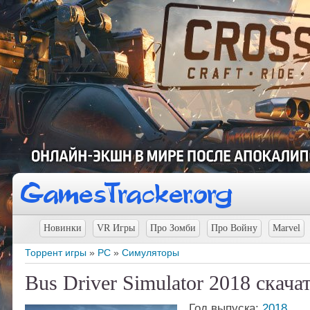
Новинки
VR Игры
Про Зомби
Про Войну
Marvel
Торрент игры
»
PC
»
Симуляторы
Bus Driver Simulator 2018 скача
Год выпуска:
2018