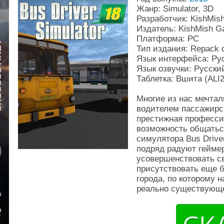
Жанр: Simulator, 3D
Разработчик: KishMis
Издатель: KishMish 
Платформа: PC
Тип издания: Repack о
Язык интерфейса: Рус
Язык озвучки: Русский
Таблетка: Вшита (ALI2
Многие из нас мечтал
водителем пассажирск
престижная профессия
возможность общатьс
симулятора Bus Driver
подряд радуют геймер
усовершенствовать сво
присутствовать еще 
города, по которому 
реально существующе