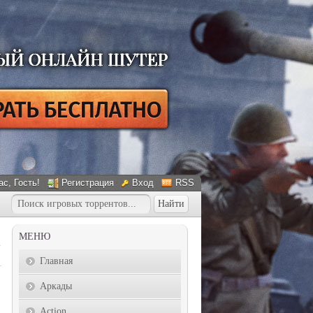
ас
, Гость!
Регистрация
Вход
RSS
МЕНЮ
Главная
Аркады
Action