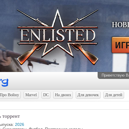
Приветствую В
Про Войну
Marvel
DC
На двоих
Для девочек
Для детей
ь торрент
выпуска:
2026