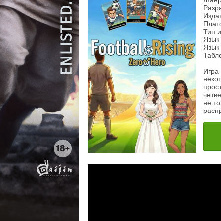
Жанр
Разр
Изда
Плат
Тип 
Язык
Язык 
Табл
Игра
неко
прост
четв
не то
расп