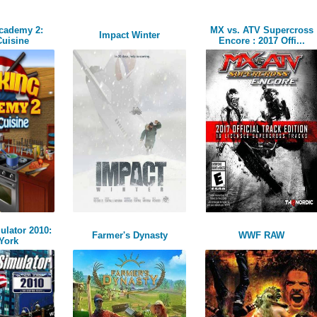
cademy 2:
MX vs. ATV Supercross
Impact Winter
Cuisine
Encore : 2017 Offi...
ulator 2010:
Farmer's Dynasty
WWF RAW
York