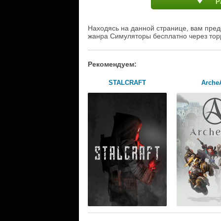
Р
Находясь на данной странице, вам предос
жанра Симуляторы бесплатно через тор
Рекомендуем:
STALCRAFT
Arche