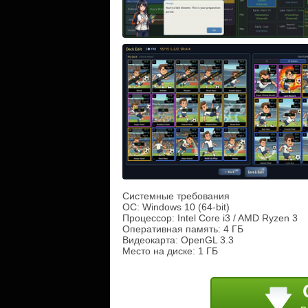
Системные требования
ОС: Windows 10 (64-bit)
Процессор: Intel Core i3 / AMD Ryzen 3
Оперативная память: 4 ГБ
Видеокарта: OpenGL 3.3
Место на диске: 1 ГБ