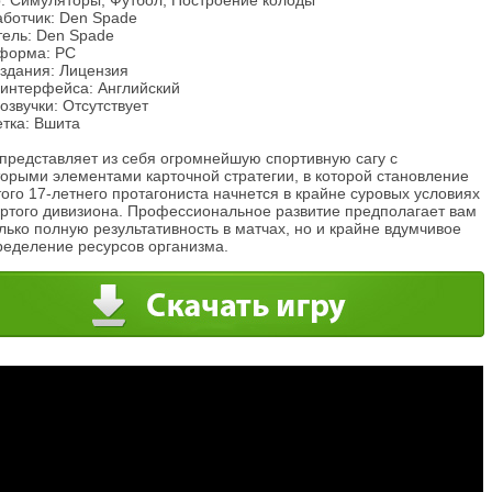
: Симуляторы, Футбол, Построение колоды
аботчик: Den Spade
тель: Den Spade
форма: PC
издания: Лицензия
 интерфейса: Английский
озвучки: Отсутствует
етка: Вшита
 представляет из себя огромнейшую спортивную сагу с
торыми элементами карточной стратегии, в которой становление
ого 17-летнего протагониста начнется в крайне суровых условиях
ертого дивизиона. Профессиональное развитие предполагает вам
лько полную результативность в матчах, но и крайне вдумчивое
ределение ресурсов организма.