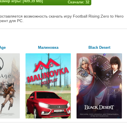
азмер игры: [409.39 MB]
Скачали: 32
тавляется возможность скачать игру Football Rising:Zero to Hero
рент для PC.
Age
Малиновка
Black Desert