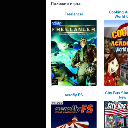
Похожие игры:
Cooking A
Freelancer
World 
City Bus Sim
aerofly FS
New 