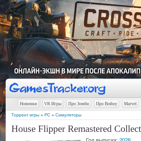
Новинки
VR Игры
Про Зомби
Про Войну
Marvel
Торрент игры
»
PC
»
Симуляторы
House Flipper Remastered Collec
Год выпуска:
2026