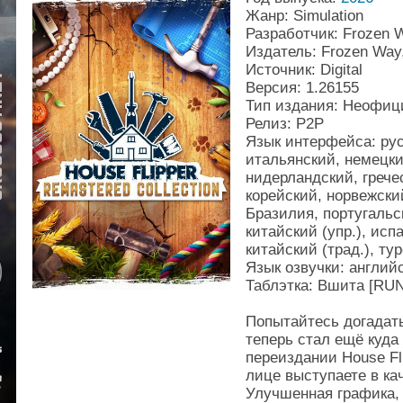
Жанр: Simulation
Разработчик: Frozen 
Издатель: Frozen Way, 
Источник: Digital
Версия: 1.26155
Тип издания: Неофи
Релиз: P2P
Язык интерфейса: рус
итальянский, немецки
нидерландский, гречес
корейский, норвежски
Бразилия, португальс
китайский (упр.), ис
китайский (трад.), ту
Язык озвучки: англий
Таблэтка: Вшита [RU
Попытайтесь догадать
теперь стал ещё куда
переиздании House Fli
лице выступаете в ка
Улучшенная графика, 